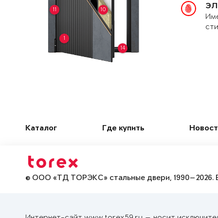
ЭЛ
11
10
Име
сти
1
14
Каталог
Где купить
Новост
© ООО «ТД ТОРЭКС» стальные двери, 1990—2026. 
Интернет-сайт www.torex59.ru — носит исключите