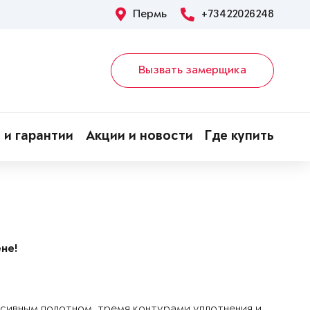
Пермь
+73422026248
Вызвать замерщика
 и гарантии
Акции и новости
Где купить
не!
ссивным полотном, тремя контурами уплотнения и