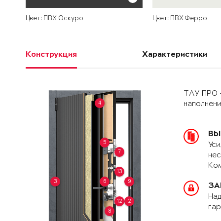
Цвет: ПВХ Оскуро
Цвет: ПВХ Ферро
Конструкция
Характеристики
ТАУ ПРО 
4
наполнен
ВЫ
5
Уси
7
нес
Ком
13
3
6
9
ЗА
Над
12
2
гар
8