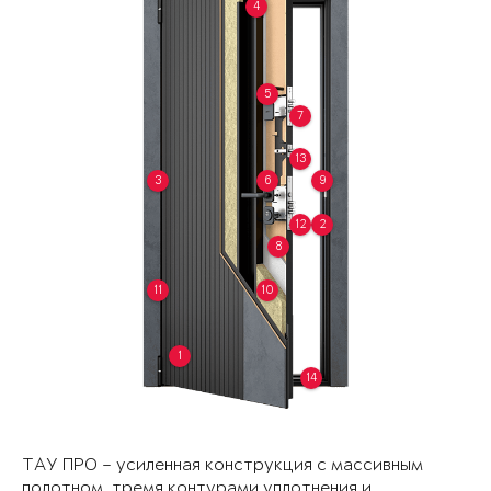
4
5
7
13
3
6
9
12
2
8
11
10
1
14
ТАУ ПРО – усиленная конструкция с массивным
полотном, тремя контурами уплотнения и