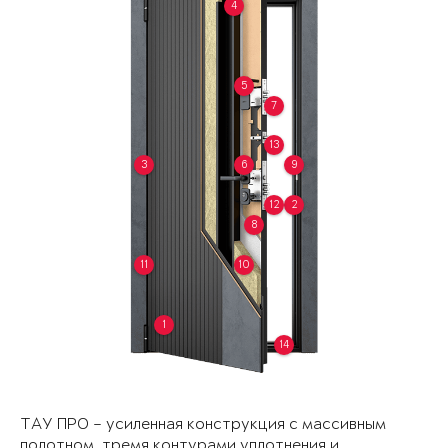
4
5
7
13
3
6
9
12
2
8
11
10
1
14
ТАУ ПРО – усиленная конструкция с массивным
полотном, тремя контурами уплотнения и