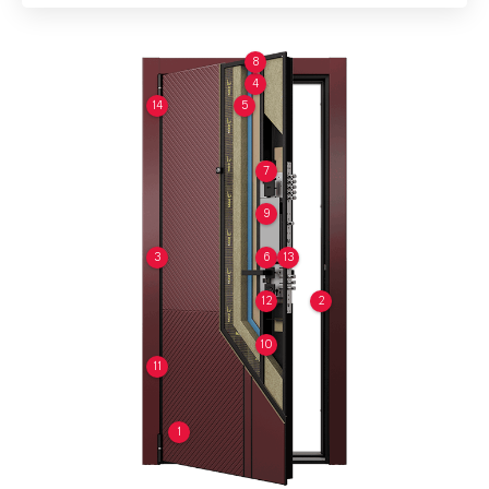
8
4
14
5
7
9
3
6
13
12
2
10
11
1