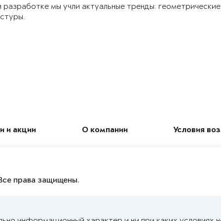
 разработке мы учли актуальные тренды: геометрические
стуры.
и и акции
О компании
Условия во
Все права защищены.
льно информационный характер и ни при каких условиях 