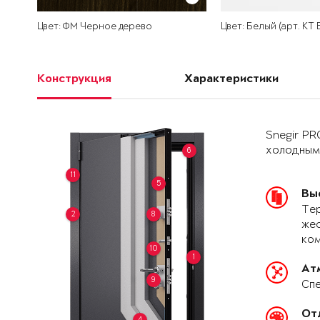
Цвет: ФМ Черное дерево
Цвет: Белый (арт. КТ
Конструкция
Характеристики
Snegir PR
холодным
6
11
5
Вы
Тер
2
8
жес
ко
10
1
Ат
9
Спе
От
4