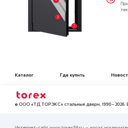
При
тек
3
7
Каталог
Где купить
Новост
© ООО «ТД ТОРЭКС» стальные двери, 1990—2026. 
Интернет-сайт www.torex59.ru — носит исключите