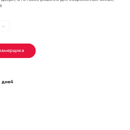
в.
 замерщика
 дней