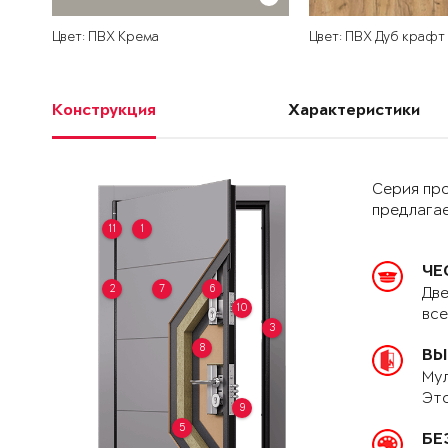
Цвет: ПВХ Крема
Цвет: ПВХ Дуб крафт
Конструкция
Характеристики
Серия пр
предлагае
11
1
ЧЕ
2
7
6
Две
10
вс
3
8
ВЫ
Мул
Это
9
5
БЕ