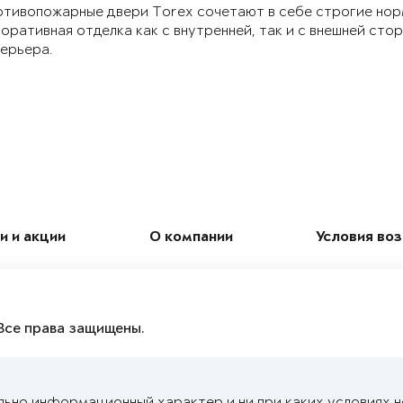
тивопожарные двери Torex сочетают в себе строгие нор
оративная отделка как с внутренней, так и с внешней ст
ерьера.
и и акции
О компании
Условия во
Все права защищены.
льно информационный характер и ни при каких условиях 