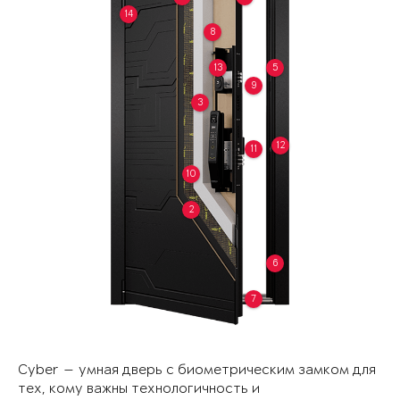
14
8
13
5
9
3
12
11
10
2
6
7
Cyber — умная дверь с биометрическим замком для
тех, кому важны технологичность и