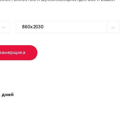
 замерщика
 дней