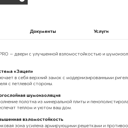
Документы
Услуги
PRO — двери с улучшенной взломостойкостью и шумоизоля
стема «Зацеп»
ючает в себя верхний замок с модернизированными ригел
еля с петлевой стороны.
огослойная шумоизоляция
олнение полотна из минеральной плиты и пенополистирола
спечат теплом и уютом ваш дом.
вышенная взломостойкость
мковая зона усилена армирующими решетками и противоо