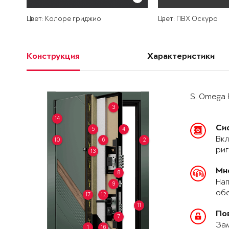
Цвет: Колоре гриджио
Цвет: ПВХ Оскуро
Конструкция
Характеристики
S. Omega 
3
14
Си
5
4
Вкл
10
6
2
риг
13
Мн
8
Нап
9
обе
17
12
11
По
7
За
1
16