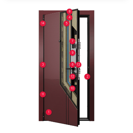
8
4
14
5
7
9
3
6
13
12
2
10
11
1