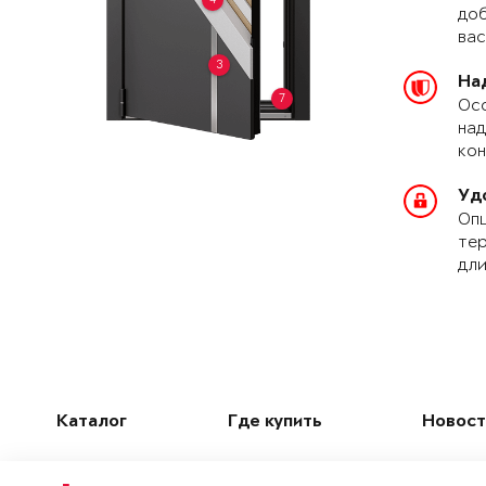
доб
вас
3
На
7
Осо
над
кон
Уд
Опц
тер
дли
Каталог
Где купить
Новост