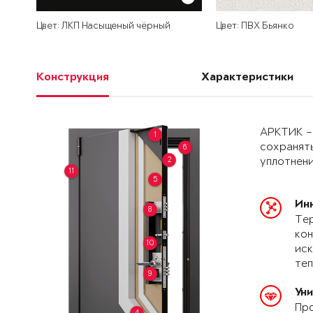
Цвет: ЛКП Насыщеный чёрный
Цвет: ПВХ Бьянко
Конструкция
Характеристики
АРКТИК –
1
сохранять
6
2
уплотнени
11
5
Ин
8
Тер
кон
10
иск
теп
9
Ун
Про
4