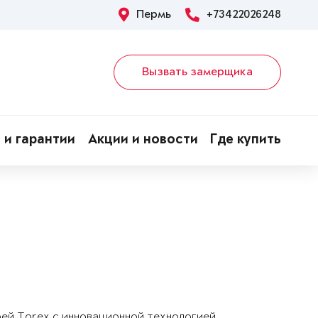
Пермь
+73422026248
Вызвать замерщика
 и гарантии
Акции и новости
Где купить
рей Torex с инновационной технологией