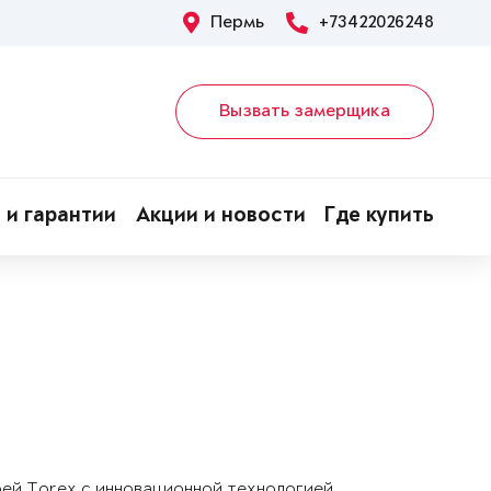
Пермь
+73422026248
Вызвать замерщика
 и гарантии
Акции и новости
Где купить
рей Torex с инновационной технологией