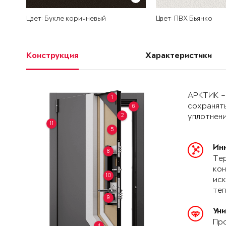
Цвет: Букле коричневый
Цвет: ПВХ Бьянко
Конструкция
Характеристики
АРКТИК –
1
сохранять
6
2
уплотнени
11
5
Ин
8
Тер
кон
10
иск
теп
9
Ун
Про
4