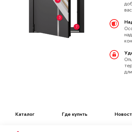
доб
вас
3
На
7
Осо
над
кон
Уд
Опц
тер
дли
Каталог
Где купить
Новост