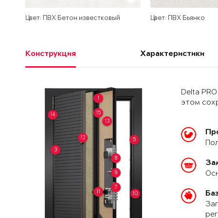
Цвет: ПВХ Бетон известковый
Цвет: ПВХ Бьянко
Конструкция
Характеристики
Delta PRO
1
этом сохр
15
14
13
Пр
12
5
Пол
3
8
За
Осн
9
7
11
Ба
10
Зап
рег