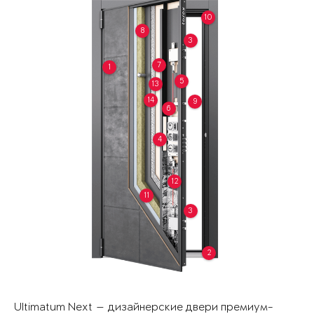
10
8
3
7
1
5
13
14
9
6
4
12
11
3
2
Ultimatum Next — дизайнерские двери премиум-