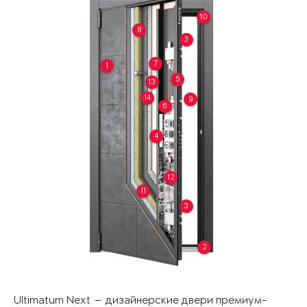
10
8
3
7
1
5
13
14
9
6
4
12
11
3
2
Ultimatum Next — дизайнерские двери премиум-